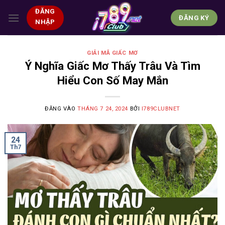
Bỏ
ĐĂNG
qua
ĐĂNG KÝ
NHẬP
nội
dung
GIẢI MÃ GIẤC MƠ
Ý Nghĩa Giấc Mơ Thấy Trâu Và Tìm
Hiểu Con Số May Mắn
ĐĂNG VÀO
THÁNG 7 24, 2024
BỞI
I789CLUBNET
24
Th7