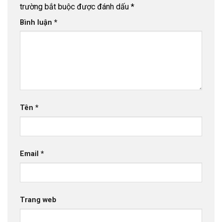
trường bắt buộc được đánh dấu
*
Bình luận
*
Tên
*
Email
*
Trang web