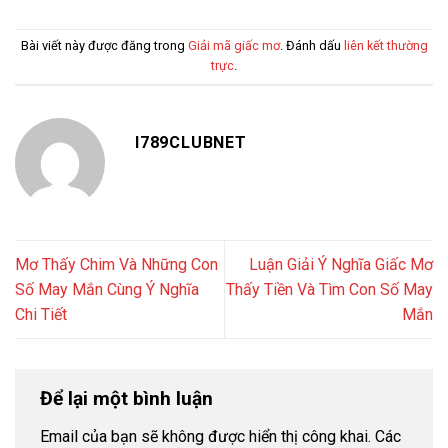
Bài viết này được đăng trong
Giải mã giấc mơ
. Đánh dấu
liên kết thường
trực
.
I789CLUBNET
Mơ Thấy Chim Và Những Con
Luận Giải Ý Nghĩa Giấc Mơ
Số May Mắn Cùng Ý Nghĩa
Thấy Tiền Và Tìm Con Số May
Chi Tiết
Mắn
Để lại một bình luận
Email của bạn sẽ không được hiển thị công khai.
Các