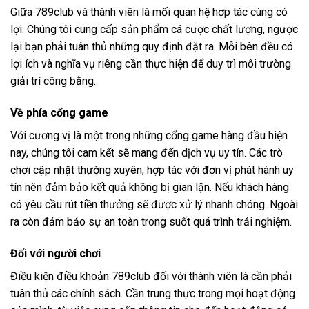
Giữa 789club và thành viên là mối quan hệ hợp tác cùng có
lợi. Chúng tôi cung cấp sản phẩm cá cược chất lượng, ngược
lại bạn phải tuân thủ những quy định đặt ra. Mỗi bên đều có
lợi ích và nghĩa vụ riêng cần thực hiện để duy trì môi trường
giải trí công bằng.
Về phía cổng game
Với cương vị là một trong những cổng game hàng đầu hiện
nay, chúng tôi cam kết sẽ mang đến dịch vụ uy tín. Các trò
chơi cập nhật thường xuyên, hợp tác với đơn vị phát hành uy
tín nên đảm bảo kết quả không bị gian lận. Nếu khách hàng
có yêu cầu rút tiền thưởng sẽ được xử lý nhanh chóng. Ngoài
ra còn đảm bảo sự an toàn trong suốt quá trình trải nghiệm.
Đối với người chơi
Điều kiện điều khoản 789club đối với thành viên là cần phải
tuân thủ các chính sách. Cần trung thực trong mọi hoạt động