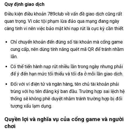
Quy định giao dịch
Điều kiện điều khoản 789club về vấn đề giao dịch cũng rất
quan trọng. Vì các tội phạm lừa đảo qua mạng đang ngày
càng tinh vi nên việc bảo mật khi nạp rút là cực kỳ cần thiết.
Chỉ chuyển khoản đến đúng số tài khoản mà cổng game
cung cấp, nên dùng tính năng quét mã QR để tránh nhầm
lẫn.
Có thể tiến hành nạp rút nhiều lần trong ngày nhưng phải
để ý đến hạn mức tối thiểu và tối đa ở mỗi lần giao dịch.
Đối với ví điện tử và ngân hàng, tên chủ tài khoản phải
trùng với họ tên đăng ký ban đầu. Trường hợp sai lệch hệ
thống sẽ không phê duyệt nhằm tránh trường hợp bị đối
tượng xấu lạm dụng.
Quyền lợi và nghĩa vụ của cổng game và người
chơi