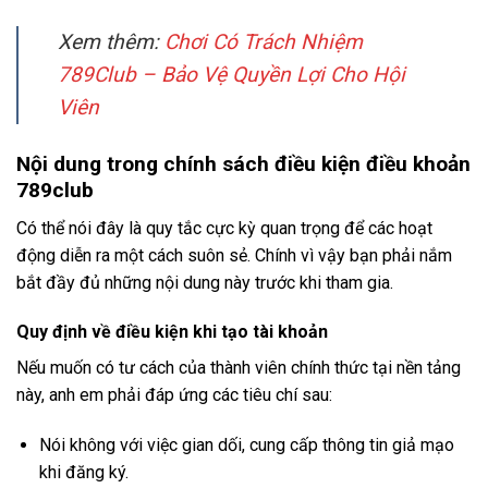
Xem thêm:
Chơi Có Trách Nhiệm
789Club – Bảo Vệ Quyền Lợi Cho Hội
Viên
Nội dung trong chính sách điều kiện điều khoản
789club
Có thể nói đây là quy tắc cực kỳ quan trọng để các hoạt
động diễn ra một cách suôn sẻ. Chính vì vậy bạn phải nắm
bắt đầy đủ những nội dung này trước khi tham gia.
Quy định về điều kiện khi tạo tài khoản
Nếu muốn có tư cách của thành viên chính thức tại nền tảng
này, anh em phải đáp ứng các tiêu chí sau:
Nói không với việc gian dối, cung cấp thông tin giả mạo
khi đăng ký.