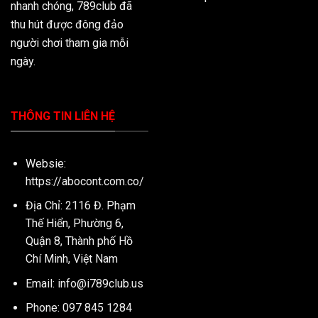
nhanh chóng, 789club đã
thu hút được đông đảo
người chơi tham gia mỗi
ngày.
THÔNG TIN LIÊN HỆ
Websie:
https://abocont.com.co/
Địa Chỉ: 2116 Đ. Phạm
Thế Hiển, Phường 6,
Quận 8, Thành phố Hồ
Chí Minh, Việt Nam
Email:
info@i789club.us
Phone: 097 845 1284