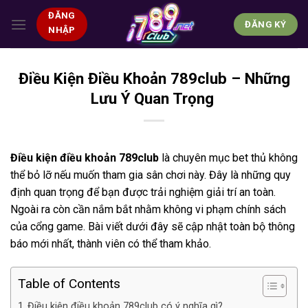
Bỏ
ĐĂNG
qua
ĐĂNG KÝ
NHẬP
nội
dung
Điều Kiện Điều Khoản 789club – Những
Lưu Ý Quan Trọng
Điều kiện điều khoản 789club
là chuyên mục bet thủ không
thể bỏ lỡ nếu muốn tham gia sân chơi này. Đây là những quy
định quan trọng để bạn được trải nghiệm giải trí an toàn.
Ngoài ra còn cần nắm bắt nhằm không vi phạm chính sách
của cổng game. Bài viết dưới đây sẽ cập nhật toàn bộ thông
báo mới nhất, thành viên có thể tham khảo.
Table of Contents
Điều kiện điều khoản 789club có ý nghĩa gì?