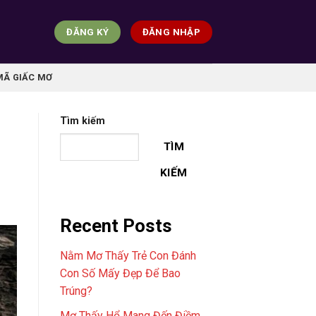
ĐĂNG KÝ
ĐĂNG NHẬP
MÃ GIẤC MƠ
Tìm kiếm
TÌM
KIẾM
Recent Posts
Nằm Mơ Thấy Trẻ Con Đánh
Con Số Mấy Đẹp Để Bao
Trúng?
Mơ Thấy Hổ Mang Đến Điềm