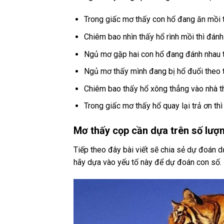
Trong giấc mơ thấy con hổ đang ăn mồi t
Chiêm bao nhìn thấy hổ rình mồi thì đánh
Ngủ mơ gặp hai con hổ đang đánh nhau t
Ngủ mơ thấy mình đang bị hổ đuổi theo t
Chiêm bao thấy hổ xông thẳng vào nhà th
Trong giấc mơ thấy hổ quay lại trả ơn thì
Mơ thấy cọp cần dựa trên số lượ
Tiếp theo đây bài viết sẽ chia sẻ dự đoán
hãy dựa vào yếu tố này để dự đoán con số.