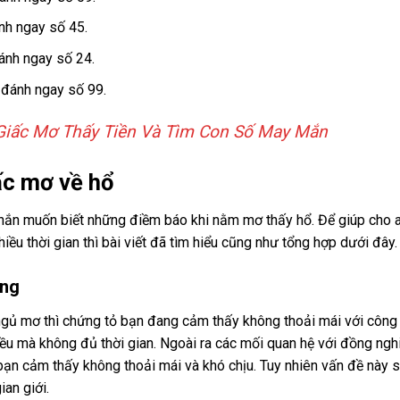
nh ngay số 45.
ánh ngay số 24.
 đánh ngay số 99.
 Giấc Mơ Thấy Tiền Và Tìm Con Số May Mắn
ấc mơ về hổ
c chắn muốn biết những điềm báo khi nằm mơ thấy hổ. Để giúp cho 
ều thời gian thì bài viết đã tìm hiểu cũng như tổng hợp dưới đây.
ồng
 ngủ mơ thì chứng tỏ bạn đang cảm thấy không thoải mái với công
hiều mà không đủ thời gian. Ngoài ra các mối quan hệ với đồng ngh
ạn cảm thấy không thoải mái và khó chịu. Tuy nhiên vấn đề này 
ian giới.