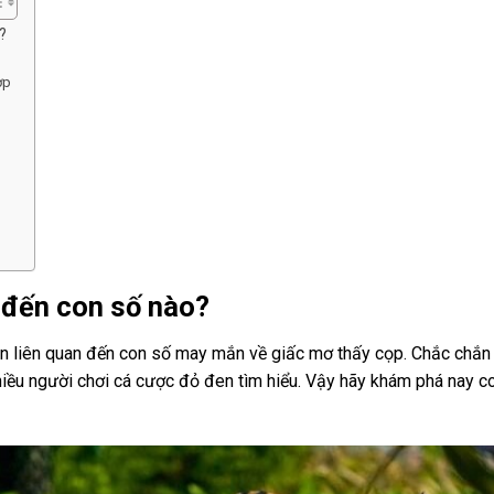
?
ợp
 đến con số nào?
 tin liên quan đến con số may mắn về giấc mơ thấy cọp. Chắc chắn
hiều người chơi cá cược đỏ đen tìm hiểu. Vậy hãy khám phá nay c
.