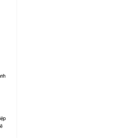
anh
iệp
sẽ