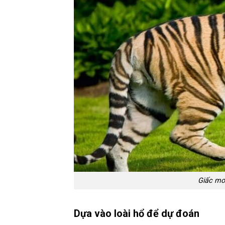
Giấc mơ
Dựa vào loài hổ để dự đoán