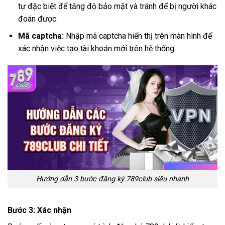
tự đặc biệt để tăng độ bảo mật và tránh để bị người khác
đoán được.
Mã captcha:
Nhập mã captcha hiển thị trên màn hình để
xác nhận việc tạo tài khoản mới trên hệ thống.
Hướng dẫn 3 bước đăng ký 789club siêu nhanh
Bước 3: Xác nhận