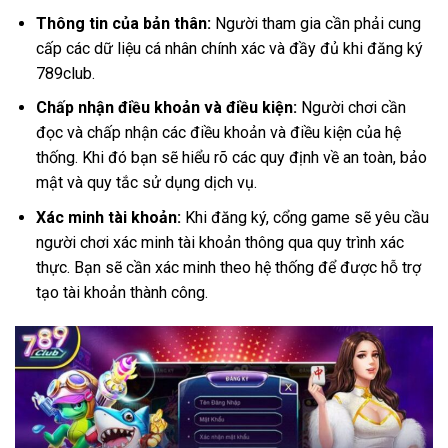
Thông tin của bản thân:
Người tham gia cần phải cung
cấp các dữ liệu cá nhân chính xác và đầy đủ khi đăng ký
789club.
Chấp nhận điều khoản và điều kiện:
Người chơi cần
đọc và chấp nhận các điều khoản và điều kiện của hệ
thống. Khi đó bạn sẽ hiểu rõ các quy định về an toàn, bảo
mật và quy tắc sử dụng dịch vụ.
Xác minh tài khoản:
Khi đăng ký, cổng game sẽ yêu cầu
người chơi xác minh tài khoản thông qua quy trình xác
thực. Bạn sẽ cần xác minh theo hệ thống để được hỗ trợ
tạo tài khoản thành công.