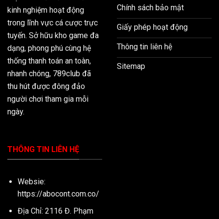
Chính sách bảo mật
kinh nghiệm hoạt động
trong lĩnh vực cá cược trực
Giấy phép hoạt động
tuyến. Sở hữu kho game đa
Thông tin liên hệ
dạng, phong phú cùng hệ
thống thanh toán an toàn,
Sitemap
nhanh chóng, 789club đã
thu hút được đông đảo
người chơi tham gia mỗi
ngày.
THÔNG TIN LIÊN HỆ
Websie:
https://abocont.com.co/
Địa Chỉ: 2116 Đ. Phạm