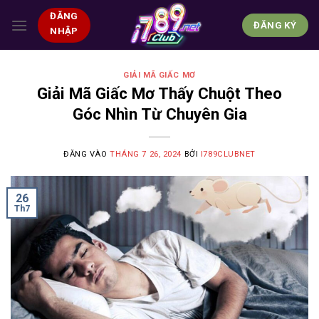
Bỏ
ĐĂNG
qua
ĐĂNG KÝ
NHẬP
nội
dung
GIẢI MÃ GIẤC MƠ
Giải Mã Giấc Mơ Thấy Chuột Theo
Góc Nhìn Từ Chuyên Gia
ĐĂNG VÀO
THÁNG 7 26, 2024
BỞI
I789CLUBNET
26
Th7