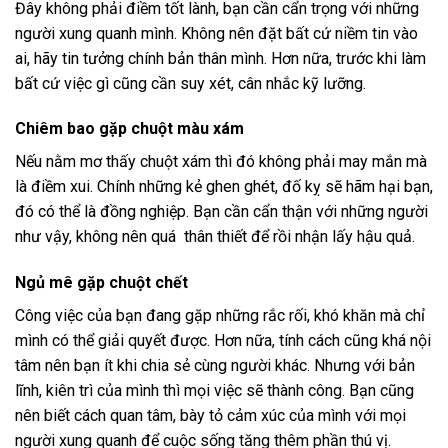
Đây không phải điềm tốt lành, bạn cần cẩn trọng với những
người xung quanh mình. Không nên đặt bất cứ niềm tin vào
ai, hãy tin tưởng chính bản thân mình. Hơn nữa, trước khi làm
bất cứ việc gì cũng cần suy xét, cân nhắc kỹ lưỡng.
Chiêm bao gặp chuột màu xám
Nếu nằm mơ thấy chuột xám thì đó không phải may mắn mà
là điềm xui. Chính những kẻ ghen ghét, đố kỵ sẽ hãm hại bạn,
đó có thể là đồng nghiệp. Bạn cần cẩn thận với những người
như vậy, không nên quá thân thiết để rồi nhận lấy hậu quả.
Ngủ mê gặp chuột chết
Công việc của bạn đang gặp những rắc rối, khó khăn mà chỉ
mình có thể giải quyết được. Hơn nữa, tính cách cũng khá nội
tâm nên bạn ít khi chia sẻ cùng người khác. Nhưng với bản
lĩnh, kiên trì của mình thì mọi việc sẽ thành công. Bạn cũng
nên biết cách quan tâm, bày tỏ cảm xúc của mình với mọi
người xung quanh để cuộc sống tăng thêm phần thú vị.