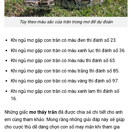
Tùy theo màu sắc của trăn trong mơ để dự đoán
Khi ngủ mơ gặp con trăn có màu đen thì đánh số 23.
Khi ngủ mơ gặp con trăn có màu xanh lục thì đánh số 36.
Khi ngủ mơ gặp con trăn có màu nâu thì đánh số 65.
Khi ngủ mơ gặp con trăn có màu trắng thì đánh số 85.
Khi ngủ mơ gặp con trăn có màu vàng thì đánh số 97.
Khi ngủ mơ gặp con trăn có màu xanh lam thì đánh số
16.
Những giấc
mơ thấy trăn
đã được chia sẻ chi tiết cho anh
em cùng tham khảo. Mong rằng những giải đáp này sẽ giúp
cho cược thủ dễ dàng chọn con số may mắn khi tham gia