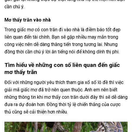
cần chú ý.
Mơ thấy trăn vào nhà
Trong giấc mơ có con trăn đi vào nhà là điềm báo tốt đẹp
liên quan đến tài chính. Bạn sẽ gặp nhiều may mắn trong
công việc nên dễ dàng thăng tiến trong tương lai. Nhưng
đồng thời cần chú ý lời ăn tiếng nói để không dính thị phi.
Tìm hiểu về những con số liên quan đến giấc
mơ thấy trăn
Đối với những người yêu thích tham gia xổ số lô đề thì việc
giải mã giấc mơ đã trở nên quen thuộc. Anh em nên biết
những thông tin khi mơ thấy con trăn dưới đây thì sẽ dễ dàng
đưa ra dự đoán hơn. Đồng thời tỷ lệ chiến thắng của cược
thủ cũng sẽ cải thiện hơn nhiều.