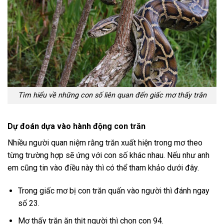
Tìm hiểu về những con số liên quan đến giấc mơ thấy trăn
Dự đoán dựa vào hành động con trăn
Nhiều người quan niệm rằng trăn xuất hiện trong mơ theo
từng trường hợp sẽ ứng với con số khác nhau. Nếu như anh
em cũng tin vào điều này thì có thể tham khảo dưới đây.
Trong giấc mơ bị con trăn quấn vào người thì đánh ngay
số 23.
Mơ thấy trăn ăn thịt người thì chọn con 94.