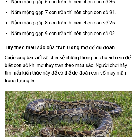
Nằm mộng gặp 6 con trăn thì nên chọn con số 86.
Nằm mộng gặp 7 con trăn thì nên chọn con số 91.
Nằm mộng gặp 8 con trăn thì nên chọn con số 26.
Nằm mộng gặp 9 con trăn thì nên chọn con số 03.
Tùy theo màu sắc của trăn trong mơ để dự đoán
Cuối cùng bài viết sẽ chia sẻ những thông tin cho anh em để
biết con số khi mơ thấy trăn theo màu sắc. Người chơi hãy
tìm hiểu kiến thức này để có thể dự đoán con số may mắn
trong tương lai.