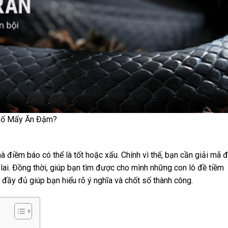
 Số Mấy Ăn Đậm?
à điềm báo có thể là tốt hoặc xấu. Chính vì thế, bạn cần giải mã 
lai. Đồng thời, giúp bạn tìm được cho mình những con lô đề tiềm
 đầy đủ giúp bạn hiểu rõ ý nghĩa và chốt số thành công.