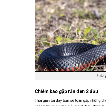
Luận g
Chiêm bao gặp rắn đen 2 đầu
Thời gian tới đây bạn sẽ toàn gặp những chu