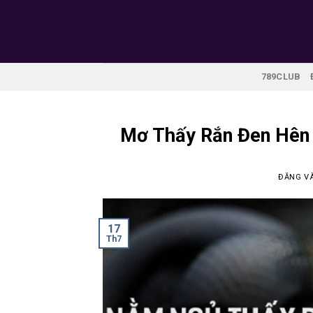
Bỏ
qua
nội
dung
789CLUB
Mơ Thấy Rắn Đen Hên
ĐĂNG V
17
Th7