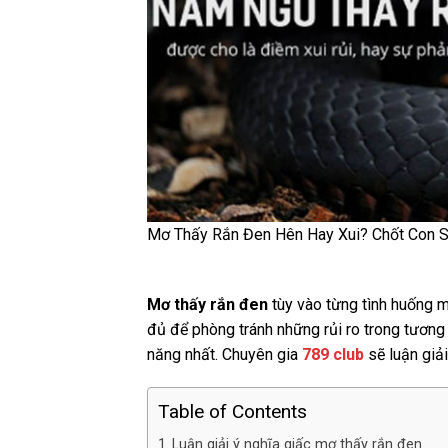
Mơ Thấy Rắn Đen Hên Hay Xui? Chốt Con
Mơ thấy rắn đen
tùy vào từng tình huống m
đủ để phòng tránh những rủi ro trong tương 
năng nhất. Chuyên gia
789 club
sẽ luận giải
Table of Contents
Luận giải ý nghĩa giấc mơ thấy rắn đen