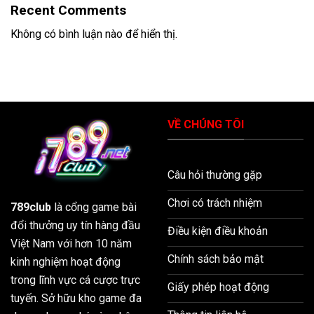
Recent Comments
Không có bình luận nào để hiển thị.
VỀ CHÚNG TÔI
Câu hỏi thường gặp
Chơi có trách nhiệm
789club
là cổng game bài
đổi thưởng uy tín hàng đầu
Điều kiện điều khoản
Việt Nam với hơn 10 năm
Chính sách bảo mật
kinh nghiệm hoạt động
trong lĩnh vực cá cược trực
Giấy phép hoạt động
tuyến. Sở hữu kho game đa