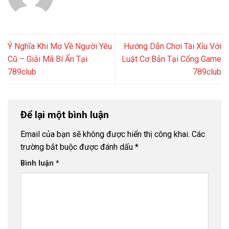
Ý Nghĩa Khi Mơ Về Người Yêu
Hướng Dẫn Chơi Tài Xỉu Với
Cũ – Giải Mã Bí Ẩn Tại
Luật Cơ Bản Tại Cổng Game
789club
789club
Để lại một bình luận
Email của bạn sẽ không được hiển thị công khai.
Các
trường bắt buộc được đánh dấu
*
Bình luận
*