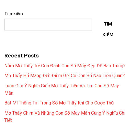
Tìm kiếm
TÌM
KIẾM
Recent Posts
Nằm Mơ Thấy Trẻ Con Đánh Con Số Mấy Đẹp Để Bao Trúng?
Mơ Thấy Hổ Mang Đến Điềm Gì? Có Con Số Nào Liên Quan?
Luận Giải Ý Nghĩa Giấc Mơ Thấy Tiền Và Tìm Con Số May
Mắn
Bật Mí Thông Tin Trong Sổ Mơ Thấy Khỉ Cho Cược Thủ
Mơ Thấy Chim Và Những Con Số May Mắn Cùng Ý Nghĩa Chi
Tiết