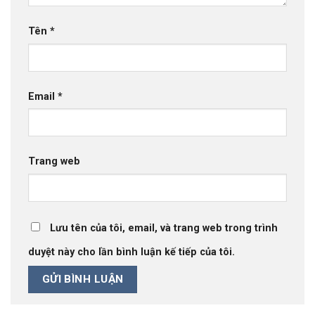
Tên
*
Email
*
Trang web
Lưu tên của tôi, email, và trang web trong trình
duyệt này cho lần bình luận kế tiếp của tôi.