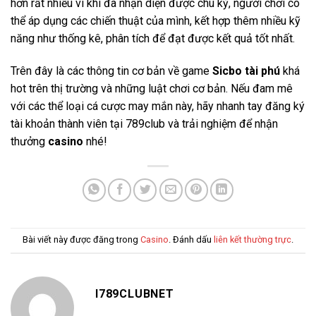
hơn rất nhiều vì khi đã nhận diện được chu kỳ, người chơi có
thể áp dụng các chiến thuật của mình, kết hợp thêm nhiều kỹ
năng như thống kê, phân tích để đạt được kết quả tốt nhất.
Trên đây là các thông tin cơ bản về game
Sicbo tài phú
khá
hot trên thị trường và những luật chơi cơ bản. Nếu đam mê
với các thể loại cá cược may mắn này, hãy nhanh tay đăng ký
tài khoản thành viên tại 789club và trải nghiệm để nhận
thưởng
casino
nhé!
Bài viết này được đăng trong
Casino
. Đánh dấu
liên kết thường trực
.
I789CLUBNET