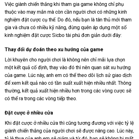
Việc giành chiến thắng khi tham gia game không chỉ phụ
thuộc vào may mắn mà còn cần người chơi có những kinh
nghiệm đặt cược cụ thể. Do đó, nếu bạn là tân thủ mới tham
gia và chưa có nhiều kỹ năng, đừng quên áp dụng một số
kinh nghiệm đặt cược Sicbo tài phú đơn giản dưới đây:
Thay đổi dự đoán theo xu hướng của game
Lời khuyên cho người chơi là không nên chỉ mãi lựa chọn
một kết quả cố định, thay vào đó thì nên quan sát xu hướng
của game. Lúc này, anh em có thể theo dõi lịch sử giao dịch
để xem kết quả nào có tần suất xuất hiện nhiều nhất. Thông
thường, kết quả xuất hiện nhiều hơn trong các vòng cược sẽ
có thể ra trong các vòng tiếp theo.
Đặt cược ở nhiều cửa
Khi đặt cược ở nhiều cửa thì cũng tương đương với việc tỷ lệ
giành chiến thắng của người chơi sẽ được nâng cao. Lúc này,
tỷ lệ thua của anh em sẽ giảm và từ đó, bạn sẽ không bị mất