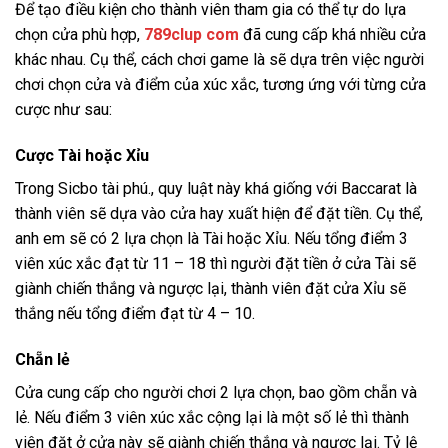
Để tạo điều kiện cho thành viên tham gia có thể tự do lựa
chọn cửa phù hợp,
789clup com
đã cung cấp khá nhiều cửa
khác nhau. Cụ thể, cách chơi game là sẽ dựa trên việc người
chơi chọn cửa và điểm của xúc xắc, tương ứng với từng cửa
cược như sau:
Cược Tài hoặc Xỉu
Trong Sicbo tài phú., quy luật này khá giống với Baccarat là
thành viên sẽ dựa vào cửa hay xuất hiện để đặt tiền. Cụ thể,
anh em sẽ có 2 lựa chọn là Tài hoặc Xỉu. Nếu tổng điểm 3
viên xúc xắc đạt từ 11 – 18 thì người đặt tiền ở cửa Tài sẽ
giành chiến thắng và ngược lại, thành viên đặt cửa Xỉu sẽ
thắng nếu tổng điểm đạt từ 4 – 10.
Chẵn lẻ
Cửa cung cấp cho người chơi 2 lựa chọn, bao gồm chẵn và
lẻ. Nếu điểm 3 viên xúc xắc cộng lại là một số lẻ thì thành
viên đặt ở cửa này sẽ giành chiến thắng và ngược lại. Tỷ lệ