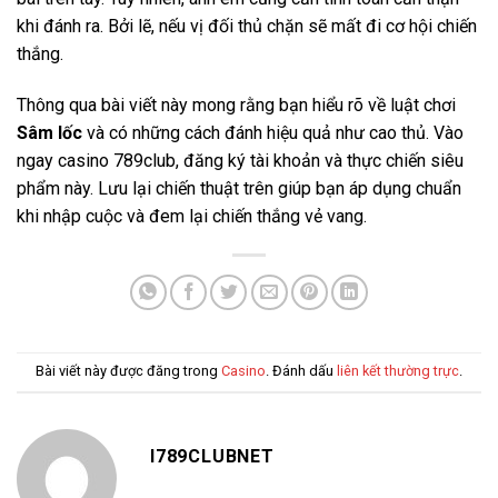
khi đánh ra. Bởi lẽ, nếu vị đối thủ chặn sẽ mất đi cơ hội chiến
thắng.
Thông qua bài viết này mong rằng bạn hiểu rõ về luật chơi
Sâm lốc
và có những cách đánh hiệu quả như cao thủ. Vào
ngay casino 789club, đăng ký tài khoản và thực chiến siêu
phẩm này. Lưu lại chiến thuật trên giúp bạn áp dụng chuẩn
khi nhập cuộc và đem lại chiến thắng vẻ vang.
Bài viết này được đăng trong
Casino
. Đánh dấu
liên kết thường trực
.
I789CLUBNET