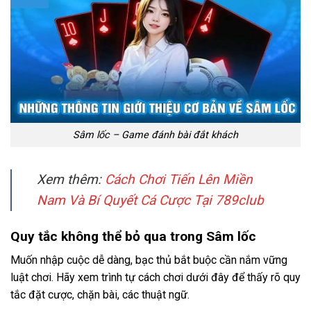
Sâm lốc – Game đánh bài đắt khách
Xem thêm:
Cách Chơi Tiến Lên Miền
Nam Và Bí Quyết Cá Cược Tại 789club
Quy tắc không thể bỏ qua trong Sâm lốc
Muốn nhập cuộc dễ dàng, bạc thủ bắt buộc cần nắm vững
luật chơi. Hãy xem trình tự cách chơi dưới đây để thấy rõ quy
tắc đặt cược, chặn bài, các thuật ngữ.