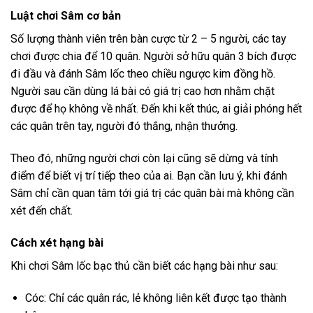
Luật chơi Sâm cơ bản
Số lượng thành viên trên bàn cược từ 2 – 5 người, các tay
chơi được chia để 10 quân. Người sở hữu quân 3 bích được
đi đầu và đánh Sâm lốc theo chiều ngược kim đồng hồ.
Người sau cần dùng lá bài có giá trị cao hơn nhằm chặt
được để họ không về nhất. Đến khi kết thúc, ai giải phóng hết
các quân trên tay, người đó thắng, nhận thưởng.
Theo đó, những người chơi còn lại cũng sẽ dừng và tính
điểm để biết vị trí tiếp theo của ai. Bạn cần lưu ý, khi đánh
Sâm chỉ cần quan tâm tới giá trị các quân bài mà không cần
xét đến chất.
Cách xét hạng bài
Khi chơi Sâm lốc bạc thủ cần biết các hạng bài như sau:
Cóc: Chỉ các quân rác, lẻ không liên kết được tạo thành