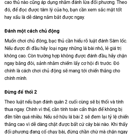
cao thủ nào cũng áp dụng nhằm đánh lừa đối phương. Theo
đó, để đọc được tâm lý của họ, bạn cần xem sắc mặt tốt
hay xấu là dễ dàng nắm bắt được ngay.
Đánh một cách chủ động
Muốn chơi chủ đông, bạc thủ cần hiểu rõ luật đánh Sâm lốc.
Nếu được đi đầu hãy loại ngay những lá bài nhỏ, lẻ giá trị
không cao. Còn trường hợp không được đánh đầu, hãy chặn
ngay bằng đôi, sảnh nhằm chiếm lấy cơ hội đi trước. Đó
chính là cách chơi chủ động sẽ mang tới chiến thắng cho
chính mình.
Đừng để thối 2
Theo luật nếu bạn đánh quân 2 cuối cùng sẽ bị thối và tính
thua ngay. Chính vì thế, cần tính toán cẩn thận để không bị
đền tiền quá nhiều. Nếu sở hữu lá bài 2 sẽ đem lại tỷ lệ chiến
thắng cao vì dễ dàng chặt được bất cứ cây bài nào. Khi thấy
đối phương đang cố chạy bài, đừng chần chừ mà chặn ngay