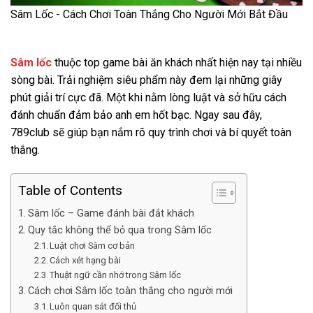
Sâm Lốc - Cách Chơi Toàn Thắng Cho Người Mới Bắt Đầu
Sâm lốc
thuộc top game bài ăn khách nhất hiện nay tại nhiều
sòng bài. Trải nghiệm siêu phẩm này đem lại những giây
phút giải trí cực đã. Một khi nằm lòng luật và sở hữu cách
đánh chuẩn đảm bảo anh em hốt bạc. Ngay sau đây,
789club sẽ giúp bạn nắm rõ quy trình chơi và bí quyết toàn
thắng.
Table of Contents
Sâm lốc – Game đánh bài đắt khách
Quy tắc không thể bỏ qua trong Sâm lốc
Luật chơi Sâm cơ bản
Cách xét hạng bài
Thuật ngữ cần nhớ trong Sâm lốc
Cách chơi Sâm lốc toàn thắng cho người mới
Luôn quan sát đối thủ