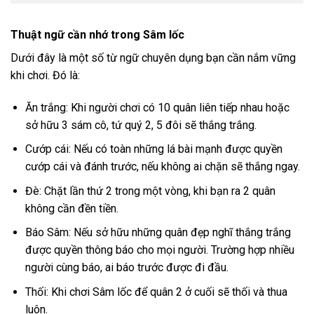
Thuật ngữ cần nhớ trong Sâm lốc
Dưới đây là một số từ ngữ chuyên dụng bạn cần nắm vững
khi chơi. Đó là:
Ăn trắng: Khi người chơi có 10 quân liên tiếp nhau hoặc
sở hữu 3 sám cô, tứ quý 2, 5 đôi sẽ thắng trắng.
Cướp cái: Nếu có toàn những lá bài mạnh được quyền
cướp cái và đánh trước, nếu không ai chặn sẽ thắng ngay.
Đè: Chặt lần thứ 2 trong một vòng, khi bạn ra 2 quân
không cần đền tiền.
Báo Sâm: Nếu sở hữu những quân đẹp nghĩ thắng trắng
được quyền thông báo cho mọi người. Trường hợp nhiều
người cùng báo, ai báo trước được đi đầu.
Thối: Khi chơi Sâm lốc để quân 2 ở cuối sẽ thối và thua
luôn.