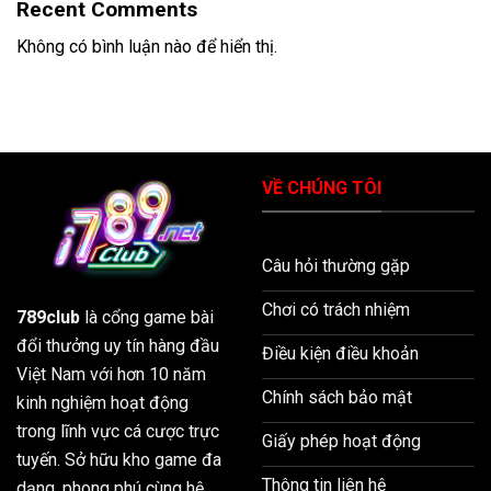
Recent Comments
Không có bình luận nào để hiển thị.
VỀ CHÚNG TÔI
Câu hỏi thường gặp
Chơi có trách nhiệm
789club
là cổng game bài
đổi thưởng uy tín hàng đầu
Điều kiện điều khoản
Việt Nam với hơn 10 năm
Chính sách bảo mật
kinh nghiệm hoạt động
trong lĩnh vực cá cược trực
Giấy phép hoạt động
tuyến. Sở hữu kho game đa
Thông tin liên hệ
dạng, phong phú cùng hệ