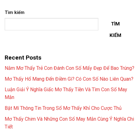
Tìm kiếm
TÌM
KIẾM
Recent Posts
Nằm Mơ Thấy Trẻ Con Đánh Con Số Mấy Đẹp Để Bao Trúng?
Mơ Thấy Hổ Mang Đến Điềm Gì? Có Con Số Nào Liên Quan?
Luận Giải Ý Nghĩa Giấc Mơ Thấy Tiền Và Tìm Con Số May
Mắn
Bật Mí Thông Tin Trong Sổ Mơ Thấy Khỉ Cho Cược Thủ
Mơ Thấy Chim Và Những Con Số May Mắn Cùng Ý Nghĩa Chi
Tiết