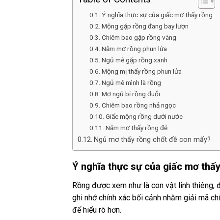
Ý nghĩa thực sự của giấc mơ thấy rồng
Mộng gặp rồng đang bay lượn
Chiêm bao gặp rồng vàng
Nằm mơ rồng phun lửa
Ngủ mê gặp rồng xanh
Mộng mị thấy rồng phun lửa
Ngủ mê mình là rồng
Mơ ngủ bị rồng đuổi
Chiêm bao rồng nhả ngọc
Giấc mộng rồng dưới nước
Nằm mơ thấy rồng đẻ
Ngủ mơ thấy rồng chốt đề con mấy?
Ý nghĩa thực sự của giấc mơ thấ
Rồng được xem như là con vật linh thiêng, 
ghi nhớ chính xác bối cảnh nhằm giải mã ch
để hiểu rõ hơn.