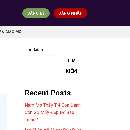
ĐĂNG KÝ
ĐĂNG NHẬP
MÃ GIẤC MƠ
Tìm kiếm
TÌM
KIẾM
Recent Posts
Nằm Mơ Thấy Trẻ Con Đánh
Con Số Mấy Đẹp Để Bao
Trúng?
Mơ Thấy Hổ Mang Đến Điềm