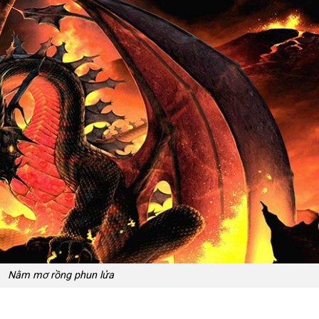
Nằm mơ rồng phun lửa