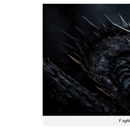
Ý ngh