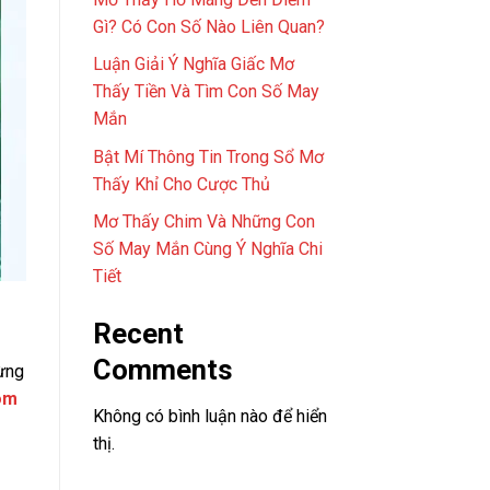
Gì? Có Con Số Nào Liên Quan?
Luận Giải Ý Nghĩa Giấc Mơ
Thấy Tiền Và Tìm Con Số May
Mắn
Bật Mí Thông Tin Trong Sổ Mơ
Thấy Khỉ Cho Cược Thủ
Mơ Thấy Chim Và Những Con
Số May Mắn Cùng Ý Nghĩa Chi
Tiết
Recent
Comments
từng
om
Không có bình luận nào để hiển
thị.