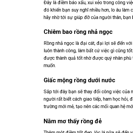
Đây là điềm báo xấu, xui xẻo trong công vi
đó khiến bạn suy nghĩ nhiều hơn, lo âu làm c
hãy nhờ tới sự giúp đỡ của người thân, bạn
Chiêm bao rồng nhả ngọc
Rồng nhả ngọc là đại cát, đại lợi sẽ đến với
luôn thành công, làm bất cứ việc gì cũng tố
được thành quả tốt nhờ được quý nhân phù t
muốn.
Giấc mộng rồng dưới nước
Sắp tới đây bạn sẽ thay đổi công việc của m
người rất biết cách giao tiếp, ham học hỏi,
trường mới mẻ, tạo nên các mối quan hệ mới
Nằm mơ thấy rồng đẻ
Thêm một điềm tốt đẹp, lộc lá nữa sẽ đến v