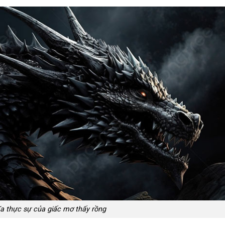
ĩa thực sự của giấc mơ thấy rồng