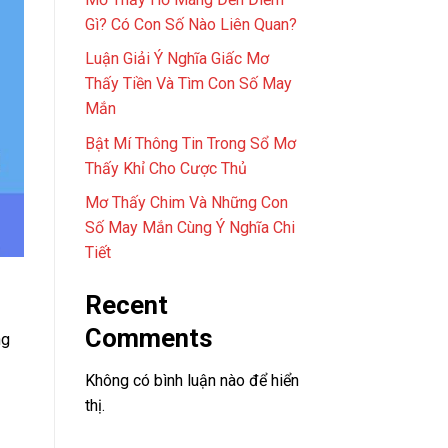
Gì? Có Con Số Nào Liên Quan?
Luận Giải Ý Nghĩa Giấc Mơ
Thấy Tiền Và Tìm Con Số May
Mắn
Bật Mí Thông Tin Trong Sổ Mơ
Thấy Khỉ Cho Cược Thủ
Mơ Thấy Chim Và Những Con
Số May Mắn Cùng Ý Nghĩa Chi
Tiết
Recent
Comments
ng
Không có bình luận nào để hiển
thị.