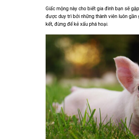
Giấc mộng này cho biết gia đình bạn sẽ gặp
được duy trì bởi những thành viên luôn gần 
kết, đừng để kẻ xấu phá hoại.