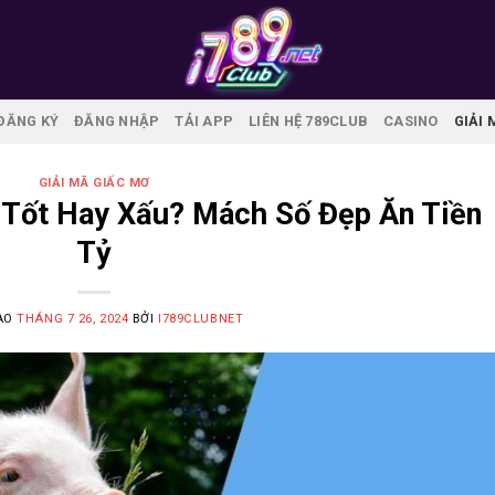
ĐĂNG KÝ
ĐĂNG NHẬP
TẢI APP
LIÊN HỆ 789CLUB
CASINO
GIẢI 
GIẢI MÃ GIẤC MƠ
 Tốt Hay Xấu? Mách Số Đẹp Ăn Tiền
Tỷ
ÀO
THÁNG 7 26, 2024
BỞI
I789CLUBNET