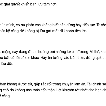
c giải quyết khiến bạn lưu tâm hơn.
của mình, có sự phân vân không biết nên dừng hay tiếp tục. Trước
 toán kỹ càng để không bị lừa gạt mất đi khoản tiền lớn.
c mộng này đang đi sai hướng bởi những kẻ chỉ đường. Vì thế, khi
o bất cứ lời của ai khác. Hãy tin tưởng vào bản thân, đừng quá t
 lừa dối.
ạn không được tốt, gặp rắc rối trong chuyện làm ăn. Tài chính sa
g chỗ do không tính toán cẩn thận. Lời khuyên tốt nhất cho bạn c
ỹ càng.