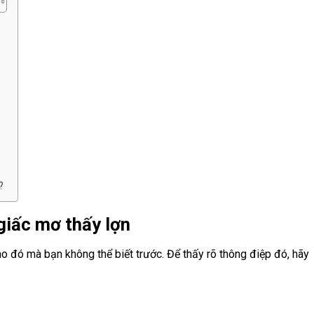
?
 giấc mơ thấy lợn
o đó mà bạn không thể biết trước. Để thấy rõ thông điệp đó, hãy