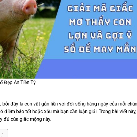
ố Đẹp Ăn Tiền Tỷ
, bởi đây là con vật gắn liền với đời sống hàng ngày của mỗi chú
 có điềm báo tốt hoặc xấu mà bạn cần luận giải. Trong bài viết này,
ầy đủ của giấc mộng này.