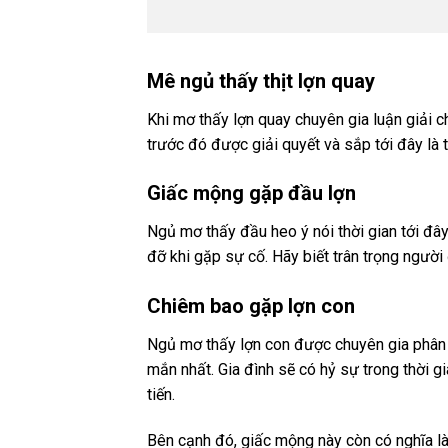
Mê ngủ thấy thịt lợn quay
Khi mơ thấy lợn quay chuyên gia luận giải 
trước đó được giải quyết và sắp tới đây l
Giấc mộng gặp đầu lợn
Ngủ mơ thấy đầu heo ý nói thời gian tới đâ
đỡ khi gặp sự cố. Hãy biết trân trọng người
Chiêm bao gặp lợn con
Ngủ mơ thấy lợn con được chuyên gia phân tí
mắn nhất. Gia đình sẽ có hỷ sự trong thời g
tiến.
Bên cạnh đó, giấc mộng này còn có nghĩa là