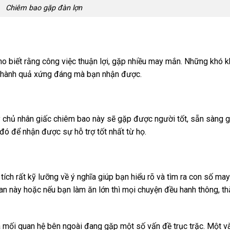
Chiêm bao gặp đàn lợn
cho biết rằng công việc thuận lợi, gặp nhiều may mắn. Những khó 
à thành quả xứng đáng mà bạn nhận được.
y chủ nhân giấc chiêm bao này sẽ gặp được người tốt, sẵn sàng g
 đó để nhận được sự hỗ trợ tốt nhất từ họ.
ch rất kỹ lưỡng về ý nghĩa giúp bạn hiểu rõ và tìm ra con số may
ian này hoặc nếu bạn làm ăn lớn thì mọi chuyện đều hanh thông, t
 mối quan hệ bên ngoài đang gặp một số vấn đề trục trặc. Một và