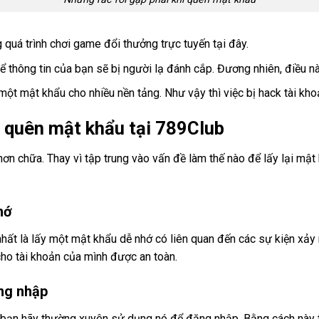
g quá trình chơi game đổi thưởng trực tuyến tại đây.
thể thông tin của bạn sẽ bị người lạ đánh cắp. Đương nhiên, điều n
t mật khẩu cho nhiều nền tảng. Như vậy thì việc bị hack tài khoả
 quên mật khẩu tại 789Club
ơn chữa. Thay vì tập trung vào vấn đề làm thế nào để lấy lại mật
hớ
hất là lấy một mật khẩu dễ nhớ có liên quan đến các sự kiện xảy 
o tài khoản của mình được an toàn.
ng nhập
c bạn hãy thường xuyên sử dụng nó để đăng nhập. Bằng cách này 