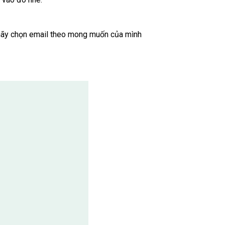
 hãy chọn email theo mong muốn của mình