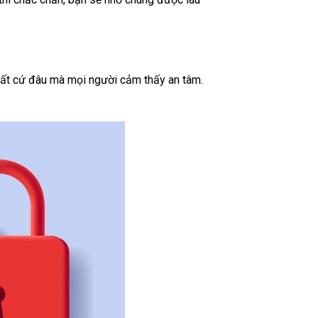
 bất cứ đâu mà mọi người cảm thấy an tâm.