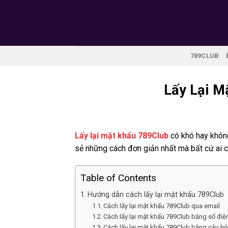
Bỏ
qua
nội
dung
789CLUB
Lấy Lại M
Lấy lại mật khẩu 789Club
có khó hay không
sẻ những cách đơn giản nhất mà bất cứ ai 
Table of Contents
Hướng dẫn cách lấy lại mật khẩu 789Club
Cách lấy lại mật khẩu 789Club qua email
Cách lấy lại mật khẩu 789Club bằng số điệ
Cách lấy lại mật khẩu 789Club bằng câu hỏ